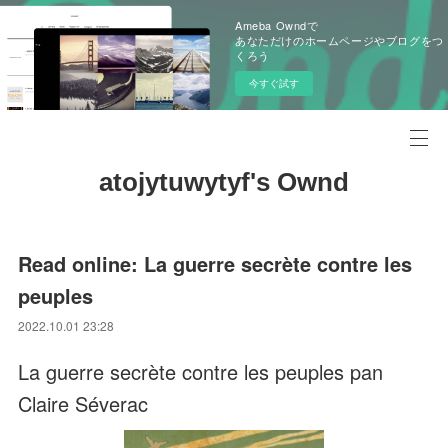
Ameba Owndで
あなただけのホームページやブログをつ
くろう
今すぐ試す
atojytuwytyf's Ownd
Read online: La guerre secrète contre les
peuples
2022.10.01 23:28
La guerre secrète contre les peuples pan
Claire Séverac